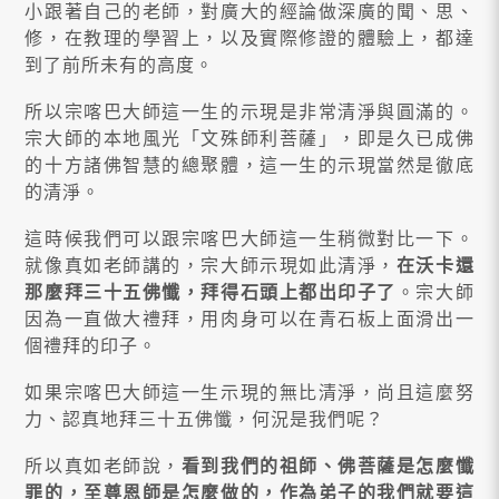
小跟著自己的老師，對廣大的經論做深廣的聞、思、
修，在教理的學習上，以及實際修證的體驗上，都達
到了前所未有的高度。
所以宗喀巴大師這一生的示現是非常清淨與圓滿的。
宗大師的本地風光「文殊師利菩薩」，即是久已成佛
的十方諸佛智慧的總聚體，這一生的示現當然是徹底
的清淨。
這時候我們可以跟宗喀巴大師這一生稍微對比一下。
就像真如老師講的，宗大師示現如此清淨，
在沃卡還
那麼拜三十五佛懺，拜得石頭上都出印子了
。宗大師
因為一直做大禮拜，用肉身可以在青石板上面滑出一
個禮拜的印子。
如果宗喀巴大師這一生示現的無比清淨，尚且這麼努
力、認真地拜三十五佛懺，何況是我們呢？
所以真如老師說，
看到我們的祖師、佛菩薩是怎麼懺
罪的，至尊恩師是怎麼做的，作為弟子的我們就要這