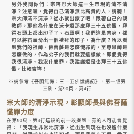
另外我問你們：宗喀巴大師這一生示現的清不清
淨？注意喔，覺得自己清淨無比高貴的人，請聽！
宗大師清不清淨？從小就出家了吧！跟著自己的親
教師。那他為什麼在沃卡還那麼拜三十五佛懺，拜
得石頭上都出印子了。石頭啊！我們這是肉身，都
可以將石頭滑出一個禮拜的印子，為什麼？所以看
到我們的祖師、佛菩薩是怎麼懺罪的，至尊恩師是
怎麼做的，作為弟子的我們就要這樣做。即便覺得
我很清淨、我沒什麼罪，我建議還是也拜三十五佛
懺，比較吉祥！
※請參考《吾願無悔：三十五佛懺講記》，第一版第
三刷，第90頁，第4行
宗大師的清淨示現，彰顯師長與佛菩薩
懺罪力度
在第90頁、第4行這段的前一段提到，有的人可能會覺
得：「
我現生非常地清淨，從出生到現在也沒造什麼