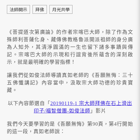
法師開示
拜佛
月光共學
《菩提道次第廣論》的作者宗喀巴大師，除了作為文
殊師利菩薩化身、藏傳佛教格魯派開派祖師的身分廣
為人知外，其清淨圓滿的一生也留下諸多事蹟與傳
記。宗喀巴大師的示現和行誼背後所蘊含的深刻啟
示，就是最明確的學習指標！
讓我們從如俊法師導讀真如老師的《吾願無悔：三十
五佛懺講記》內容當中，汲取宗大師功德的珍貴寶
藏。
以下內容節選自「
20190119-1 宗大師拜佛在石上滑出
印子/福智僧團-如俊法師
」影片
我們今天要學習的是《吾願無悔》第90頁，第4行開始
的這一段，真如老師說：