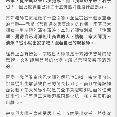
惡業，從受戒以來也沒犯戒，而且我慈心不殺，君子
也！
」因此感覺自己拜三十五佛懺好像沒什麼動力。
真如老師在這邊做了一些引導，並且提出一個很重要
的問題──就是《菩提道次第廣論》的作者，宗喀巴大
師這一生示現的清不清淨。真如老師特別說：「
注意
喔，覺得自己清淨無比高貴的人，請聽！宗大師清不
清淨？從小就出家了吧！跟著自己的親教師。
」
經典上面有授記，宗喀巴大師就是十方諸佛智慧的總
聚體、文殊師利菩薩的化身，所以示現沒有不清淨
的。
實際上我們看宗喀巴大師的傳記也知道，宗大師可以
說是從出生前就被自己的師長找到了。而且在傳記裡
面記載，宗大師從小就是完全不貪戀輪迴裡面的任何
好事情，把整個三有輪迴視同跟火坑一樣，有很強的
出離心。
宗喀巴大師三歲就受居士戒、五歲受出家戒，然後從