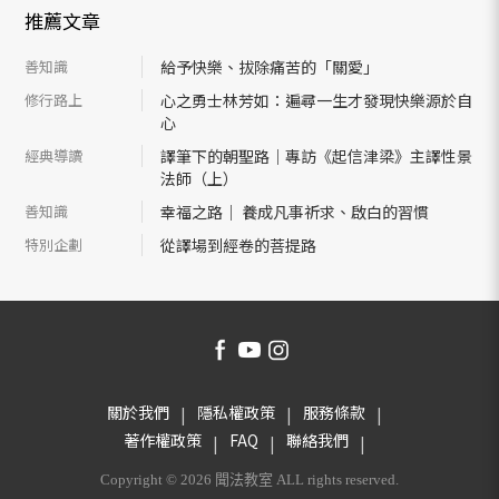
推薦文章
善知識
給予快樂、拔除痛苦的「關愛」
修行路上
心之勇士林芳如：遍尋一生才發現快樂源於自
心
經典導讀
譯筆下的朝聖路｜專訪《起信津梁》主譯性景
法師（上）
善知識
幸福之路｜ 養成凡事祈求、啟白的習慣
特別企劃
從譯場到經卷的菩提路
關於我們
隱私權政策
服務條款
著作權政策
FAQ
聯絡我們
Copyright © 2026 聞法教室 ALL rights reserved.