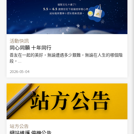
活動快訊
同心同願 十年同行
善友在一起的美好，無論遭遇多少艱難，無論在人生的哪個階
段，...
2026-05-04
站方公告
網站維護 停機公告