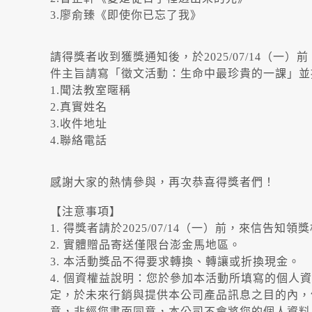
3.廖俞臻《即使你已忘了我》
請得獎者收到獲獎通知後，於2025/07/14（一）前，
件主旨請寫「徵文活動：生命中最珍貴的一課」並
1.聞法教室暱稱
2.真實姓名
3.收件地址
4.聯絡電話
感謝大家的熱情參與，再次恭喜得獎者們！
【注意事項】
1. 得獎者請於2025/07/14（一）前，來信告知
2. 實體贈品寄送僅限台澎金馬地區。
3. 本活動獎品不得要求轉換、轉讓或折換現金。
4. 個資權益說明：您於參加本活動所填寫的個
定，於未來行銷與提供本公司產品訊息之目的內，
意，非經您書面同意，本公司不會將您的個人資料