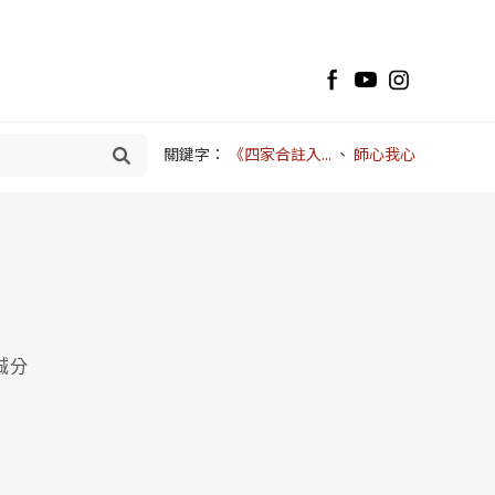
關鍵字：
《四家合註入...
、
師心我心
誠分