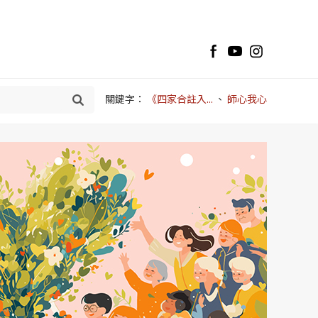
關鍵字：
《四家合註入...
、
師心我心