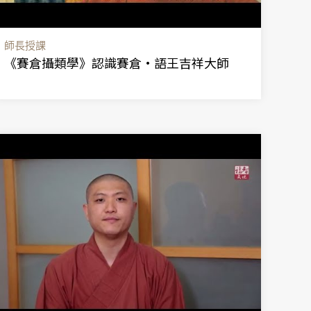
師長授課
《賽倉攝類學》認識賽倉·語王吉祥大師