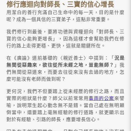
修行應迴向對師長、三寶的信心增長
用潔白的善行充滿自己生命中的每一天，目的是什麼
呢？成為一個具信的三寶弟子，這點非常重要。
我們修行到最後，要將功德與資糧迴向「對師長、三
寶的信心能夠更增長」，因為這樣才會幫助我們在修
行的路上走得更穩、更快，這就是關鍵所在。
在《廣論》道前基礎的〈親近善士〉中提到：「
況是
無間從惡趣來，欲往從所未經之地，豈能無師？
」我
們無間從惡道來，而要去往從來沒有去過的地方，怎
麼可能沒有老師而做到呢？
更何況，我們不但要踏上從未經歷的修行之路，而且
實際的相狀是什麼？師父以前常常用
毒雨的公案
來譬
喻，說明眾生起心動念無不是錯。當自己處在無明顛
倒當中，還要踏上毫無經驗的修行道路，就更顯示出
對於有經驗、引路的師長，應要增長信心。