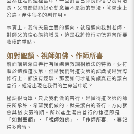
因為在走的過程當中，一旦對自己師長的信心沒有增
長，又開始隨順起心動念無不是錯的想法，就會走上
岔路，產生很多的副作用。
事實上，我每天最主要的迴向，就是迴向我對老師、
對師父的信心能夠增長，這是我將修行功德迴向所要
收穫的重點。
如對聖顏、視師如佛、作師所喜
前面講到潔白善行有順總佛教調相續法的特徵，要符
順於總體道次第，但是我們對道次第的認識或是實際
修行上，都沒有經驗，那要如何才能夠讓真正的潔白
善行，經常出現在我們的生命當中呢？
秘訣很簡單，只要我們做的善行，是懂得道次第的師
長所承許、希望我們做的，就是潔白的善行，方向就
會與道次第符順。所以產生潔白善行的捷徑即是──
「
如對聖顏
」、「
視師如佛
」、「
作師所喜
」，要記
得多修習。