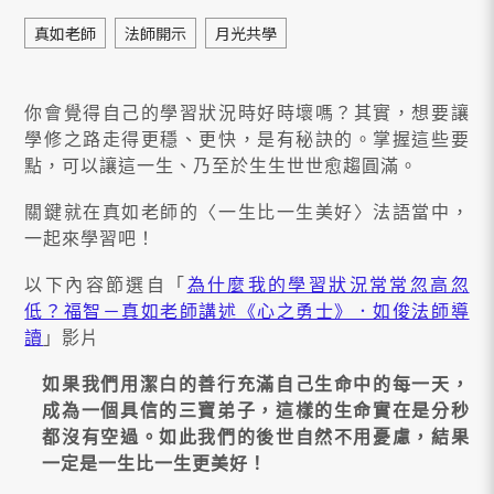
真如老師
法師開示
月光共學
你會覺得自己的學習狀況時好時壞嗎？其實，想要讓
學修之路走得更穩、更快，是有秘訣的。掌握這些要
點，可以讓這一生、乃至於生生世世愈趨圓滿。
關鍵就在真如老師的〈一生比一生美好〉法語當中，
一起來學習吧！
以下內容節選自「
為什麼我的學習狀況常常忽高忽
低？福智－真如老師講述《心之勇士》．如俊法師導
讀
」影片
如果我們用潔白的善行充滿自己生命中的每一天，
成為一個具信的三寶弟子，這樣的生命實在是分秒
都沒有空過。如此我們的後世自然不用憂慮，結果
一定是一生比一生更美好！