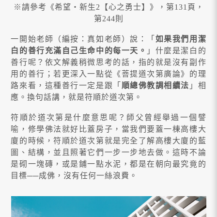
※請參考《希望‧新生2【心之勇士】》，第131頁，
第244則
一開始老師（編按：真如老師）說：「
如果我們用潔
白的善行充滿自己生命中的每一天。
」什麼是潔白的
善行呢？依文解義稍微思考的話，指的就是沒有副作
用的善行；若更深入一點從《菩提道次第廣論》的理
路來看，這種善行一定是跟「
順總佛教調相續法
」相
應。換句話講，就是符順於道次第。
符順於道次第是什麼意思呢？師父曾經舉過一個譬
喻，修學佛法就好比蓋房子，當我們要蓋一棟高樓大
廈的時候，符順於道次第就是完全了解高樓大廈的藍
圖、結構，並且照著它們一步一步地去做。這時不論
是砌一塊磚，或是鋪一點水泥，都是在朝向最究竟的
目標──成佛，沒有任何一絲浪費。