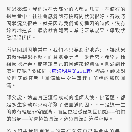
反過來講，我們現在大部分的人都是凡夫，在修行的
過程當中，往往會感覺到有段時間狀況很好，有段時
間狀況又很差，就是因為我們當初種因的時候，沒有
綿密地造善，最後就會隨著善業或惡業感果，導致狀
態起起伏伏。
所以回到因地當中，我們不只要綿密地造善，讓感果
的時候樂果不斷，而且還要更進一步希求，希望這樣
綿密地造善，能夠讓自己的因越來越圓滿。圓滿到什
麼程度呢？要如同〈
廣海明月第251講
〉裡邊，師父對
於阿底峽尊者「圓滿種中受生事理」解釋的那般圓
滿。
師父說，這些真正獲得成就的祖師大德、佛菩薩，都
是多生多劫以來就積聚了很圓滿的因，不單是這一生
的修行經歷非常圓滿，而且更是從最初因開始──他們
的出身──就會極為圓滿，必須圓滿到這種程度。
所以如果我們用潔白的善行充滿自己生命中的每一