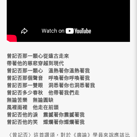
曾記否那一顆心從遠古走來
帶著他的慈悲穿越到現代
曾記否那一顆心 溫熱著你溫熱著我
曾記否那個聲音 呼喚著你呼喚著我
曾記否那一雙眼 洞悉著你也洞悉著我
曾記否多少春秋 他帶著我們走
無論苦樂 無論圓缺
風裡雨裡 他走在前頭
曾記否他的淚 震撼著你震撼著我
曾記否他的笑 燦爛著你燦爛著我
〈曾記否〉這首讚頌，對於《廣論》學員來說應該比