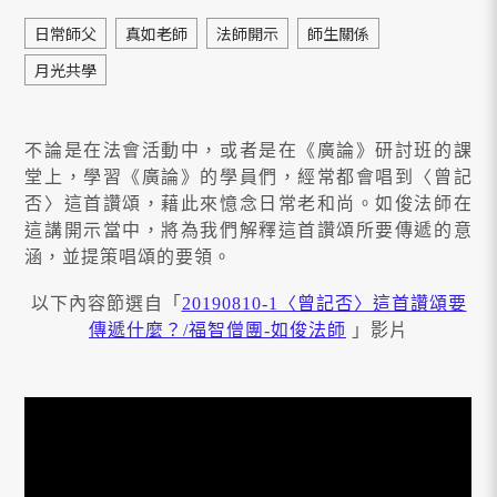
日常師父
真如老師
法師開示
師生關係
月光共學
不論是在法會活動中，或者是在《廣論》研討班的課
堂上，學習《廣論》的學員們，經常都會唱到〈曾記
否〉這首讚頌，藉此來憶念日常老和尚。如俊法師在
這講開示當中，將為我們解釋這首讚頌所要傳遞的意
涵，並提策唱頌的要領。
以下內容節選自「
20190810-1〈曾記否〉這首讚頌要
傳遞什麼？/福智僧團-如俊法師
」影片