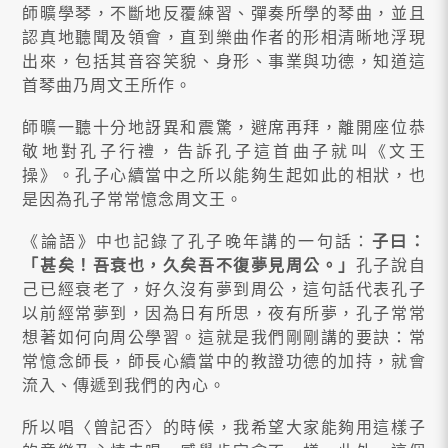
師曠學琴，不斷地反覆練習、彈奏所學的琴曲，並且
認真地聽聞及領會，直到樂曲作者的形相清晰地浮現
出來，包括其音容笑貌、身形、事業與功德，知道這
首琴曲乃周文王所作。
師曠一聽十分地訝異和震驚，避席再拜，離開座位恭
敬地對孔子行禮，告訴孔子這首曲子就叫《文王
操》。孔子心續當中之所以能夠生起如此的相狀，也
是因為孔子常常憶念周文王。
《論語》中也記錄了孔子晚年講的一句話：
子曰：
「甚矣！吾衰也，久矣吾不復夢見周公。」
孔子說自
己已經衰老了，好久沒有夢到周公，這句話代表孔子
以前經常夢到，因為日有所思，夜有所夢，孔子常常
想著如何向周公學習。這就是我們剛剛講的要訣：常
常憶念師長，師長心續當中的教證功德的加持，就會
流入、傳遞到我們的內心。
所以唱〈曾記否〉的時候，我希望大家能夠用這樣子