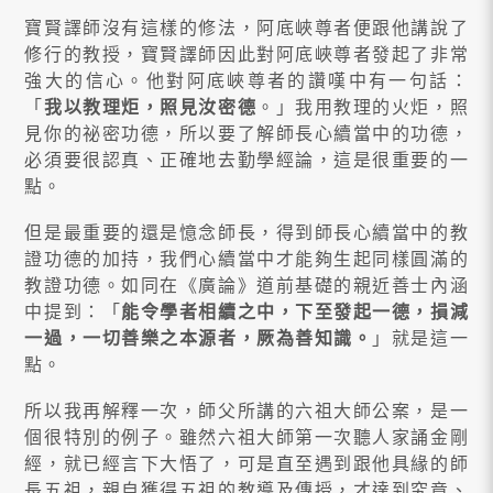
寶賢譯師沒有這樣的修法，阿底峽尊者便跟他講說了
修行的教授，寶賢譯師因此對阿底峽尊者發起了非常
強大的信心。他對阿底峽尊者的讚嘆中有一句話：
「
我以教理炬，照見汝密德
。」我用教理的火炬，照
見你的祕密功德，所以要了解師長心續當中的功德，
必須要很認真、正確地去勤學經論，這是很重要的一
點。
但是最重要的還是憶念師長，得到師長心續當中的教
證功德的加持，我們心續當中才能夠生起同樣圓滿的
教證功德。如同在《廣論》道前基礎的親近善士內涵
中提到：「
能令學者相續之中，下至發起一德，損減
一過，一切善樂之本源者，厥為善知識。
」就是這一
點。
所以我再解釋一次，師父所講的六祖大師公案，是一
個很特別的例子。雖然六祖大師第一次聽人家誦金剛
經，就已經言下大悟了，可是直至遇到跟他具緣的師
長五祖，親自獲得五祖的教導及傳授，才達到究竟、