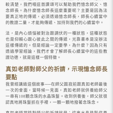
較清楚，我們唱這首讚頌可以幫助我們憶念師父、憶
念師長。為什麼憶念師長這麼重要呢？主要是因為法
要真正地的傳遞，必須透過憶念師長，師長心續當中
的教證二量，才能夠傳遞、加持到我們的心續當中。
法，是內心煩惱被對治跟調伏的一種狀態，這種狀態
也是仰賴心跟心彼此之間的傳遞，光靠書本是沒辦法
這樣傳遞的。但是經論一定要學，為什麼？因為只有
透過學習經論，我們才會了解師長心續當中的這些教
證功德，就是這樣一個特徵。
真如老師對師父的祈請，示現憶念師長
要點
我曾經講過這個故事──在師父圓寂前跟真如老師最後
一次的會面，當時候一見面，真如老師就供養給師父
一串有108顆念珠的水晶珠鬘。收到供養後，師父就很
認真地將珠鬘抓在手裡，一顆一顆地撥著念珠念。
真如老師當時對師父的祈請就是：這串水晶珠鬘供養