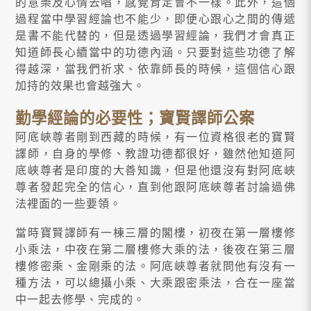
的意樂及心情去唱，感覺肯定會不一樣。此外，這個
過程當中學習經論也不能少，即便心跟心之間的傳遞
是書不能代替的，但是透過學習經論，我們才會真正
知道師長心續當中的功德內涵。只要對這些功德了解
得越深，當我們祈求、依靠師長的時候，這個信心跟
加持的效果也會越強大。
勤學經論的必要性；寶賢譯師公案
阿底峽尊者剛到西藏的時候，有一位資格很老的寶賢
譯師，自身的學修、教證功德都很好，雖然他知道阿
底峽尊者是印度的大善知識，但是他還沒有對阿底峽
尊者發起完全的信心，直到他跟阿底峽尊者討論過佛
法裡面的一些要領。
當時寶賢譯師有一棟三層的閣樓，初夜在第一層樓修
小乘法，中夜在第二層樓修大乘的法，後夜在第三層
樓修密乘、金剛乘的法。阿底峽尊者就問他有沒有一
種方法，可以總攝小乘、大乘跟密乘法，合在一座當
中一起去修學、完成的。