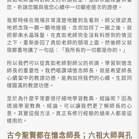
您，祈請您賜與我您心續中一切顯密道次的證德。
我那時候在現場非常清楚地聽到及看到，師父很認真
地把念珠一顆一顆地撥過、念完加持了一圈之後，就
把那串水晶珠鬘，在真如老師完全沒有料想到的情況
之下，重新掛回了真如老師的頸項上面，然後師父就
很鄭重地講了一句話：「我所有的一切都是你的。」
所以我們可以從真如老師對師父的祈請，學習到憶念
師長的重要性。我們唱讚頌憶念師長，就是希望師長
心續當中的教證功德，能夠加持我們的心續，生起同
樣圓滿的教證功德。
至於為什麼平常要很仔細地學習教典、經論呢？因為
透過學習教典、經論，可以讓我們更了解師長的心
意。其實這個方法，真正有修行經驗的過來人都是這
樣用的。
古今聖賢都在憶念師長；六祖大師與孔