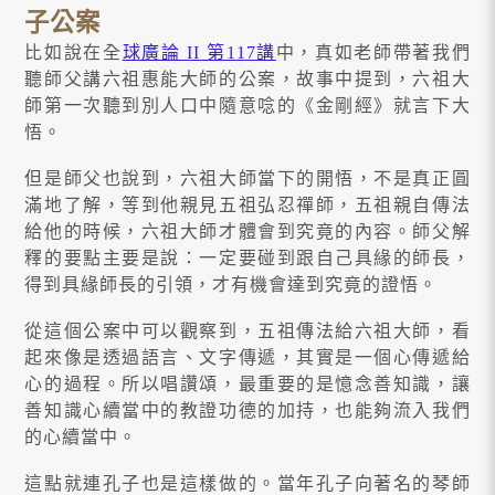
子公案
比如說在全
球廣論 II 第117講
中，真如老師帶著我們
聽師父講六祖惠能大師的公案，故事中提到，六祖大
師第一次聽到別人口中隨意唸的《金剛經》就言下大
悟。
但是師父也說到，六祖大師當下的開悟，不是真正圓
滿地了解，等到他親見五祖弘忍禪師，五祖親自傳法
給他的時候，六祖大師才體會到究竟的內容。師父解
釋的要點主要是說：一定要碰到跟自己具緣的師長，
得到具緣師長的引領，才有機會達到究竟的證悟。
從這個公案中可以觀察到，五祖傳法給六祖大師，看
起來像是透過語言、文字傳遞，其實是一個心傳遞給
心的過程。所以唱讚頌，最重要的是憶念善知識，讓
善知識心續當中的教證功德的加持，也能夠流入我們
的心續當中。
這點就連孔子也是這樣做的。當年孔子向著名的琴師