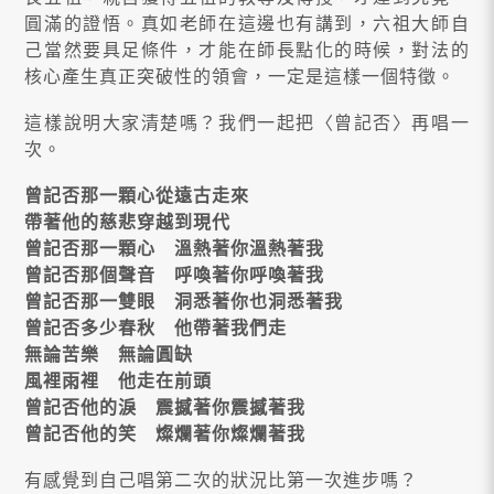
圓滿的證悟。真如老師在這邊也有講到，六祖大師自
己當然要具足條件，才能在師長點化的時候，對法的
核心產生真正突破性的領會，一定是這樣一個特徵。
這樣說明大家清楚嗎？我們一起把〈曾記否〉再唱一
次。
曾記否那一顆心從遠古走來
帶著他的慈悲穿越到現代
曾記否那一顆心 溫熱著你溫熱著我
曾記否那個聲音 呼喚著你呼喚著我
曾記否那一雙眼 洞悉著你也洞悉著我
曾記否多少春秋 他帶著我們走
無論苦樂 無論圓缺
風裡雨裡 他走在前頭
曾記否他的淚 震撼著你震撼著我
曾記否他的笑 燦爛著你燦爛著我
有感覺到自己唱第二次的狀況比第一次進步嗎？