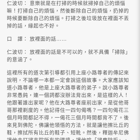
仁波切： 意樂就是在打掃的時候就掃掉自己的煩惱
嘛！打掃自己的煩惱，然後斷除自己的煩惱，扔掉的
時候要斷除自己的煩惱。打掃之後垃圾放在裡面不丟
掉的話，緣起也不好。
口 譯： 放裡面的話……
仁波切： 放裡面的話是不可以的，就不具備「掃除」
的意涵了。
這裡所有的道次第引導都引用上座小路尊者的傳記來
說明，不論哪一本都一定會說這個故事。大家應該知
道小路尊者，他是上座大路尊者的弟子。說小路尊者
非常愚鈍，連一個詞都沒辦法背出來，是這樣的人！
他跟著誰出家呢？他在大路尊者座前出家，是從他哥
哥那裡剃度的。他記得住一四句偈嗎？一四句偈花三
個月時間都記不得，一偈花三個月時間都背不了。後
來見到佛陀，佛讓他領悟的方法，就是讓他擦比丘的
鞋，擦拭所有比丘的鞋子、短靴。然後，釋迦牟尼佛