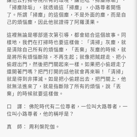
讓他去打掃寺院所有的環境，讓他唸「掃塵除垢」、
「掃塵除垢」，就透過這「掃塵」，小路尊者開悟
了。所謂「掃塵」的這個塵，不是外面的塵，而是自
己的煩惱塵，因此他就證得了阿羅漢果。
這裡無論是哪部道次第引導，都會結合這個故事。同
樣地，我們在打掃時也要這樣做：「清掃」灰塵，就
是清除自己所有的煩惱塵，「丟棄」灰塵的時候，就
是將所有煩惱斷除，不再生起；就像把賊趕走、把小
偷趕出門，然後把門關起來一樣。如果把小偷趕走了
還開著門嗎？把門打開的話他就會再來嘛！「清掃」
就是得到非擇滅。如是把小偷趕出去，把門關上，他
就無法進來了，就是指斷除了所有的煩惱，說「丟
棄」的時候就要這樣做。
口 譯： 佛陀時代有二位尊者，一位叫大路尊者，一
位叫小路尊者，他的稱呼是？
真 師： 周利槃陀伽。