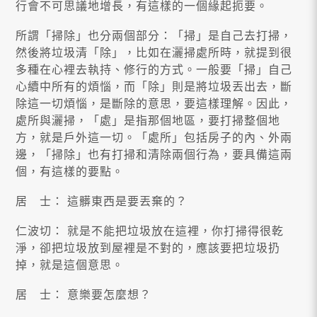
行會不可思議地增長，有這樣的一個緣起扼要。
所謂「掃除」也分兩個部分：「掃」是自己去打掃，
然後將垃圾清「除」，比如在灑掃處所時，就提到很
多種在心裡去執持、修行的方式。一般要「掃」自己
心續中所有的煩惱，而「除」則是將垃圾丟出去，斷
除這一切煩惱，是斷除的意思，要這樣理解。因此，
處所與灑掃，「處」是指那個地區，要打掃整個地
方，就是戶外這一切。「處所」包括房子的內、外兩
邊，「掃除」也有打掃和清除兩個行為，要具備這兩
個，有這樣的要點。
居 士： 這髒東西是要丟棄的？
仁波切： 就是不能把垃圾放在這裡，你打掃得很乾
淨，卻把垃圾放到屋裡是不對的，應該要把垃圾扔
掉，就是這個意思。
居 士： 意樂要怎麼想？