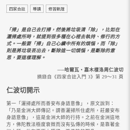
四家合註
導讀
修習軌理
「掃」是自己去打掃，然後將垃圾清「除」，比如在
灑掃處所時，就提到很多種在心裡去執持、修行的方
式。一般要「掃」自己心續中所有的煩惱，而「除」
則是將垃圾丟出去，斷除這一切煩惱，是斷除的意
思，要這樣理解。
──哈爾瓦・嘉木樣洛周仁波切
摘錄自《四家合註入門 3》第 29～31 頁
仁波切開示
第一「灑掃處所而善安布身語意像」，原文說到：
「乃是金洲大師傳記。謂善灑掃所住處所，莊嚴安布
身語意像」，這是金洲大師的行持。之前在金洲這地
方，佛陀教法極度衰微而沒有弘傳的時候，是靠著金