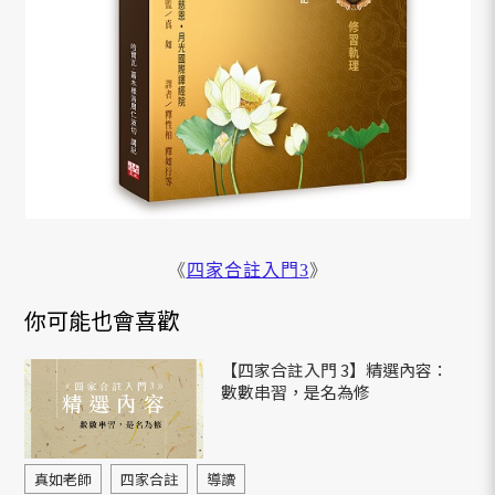
《
四家合註入門3
》
你可能也會喜歡
【四家合註入門 3】精選內容：
數數串習，是名為修
真如老師
四家合註
導讀