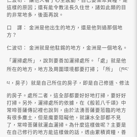
仁波切： 讓他人看了心生感動、自己要集聚資糧，是
這樣的原因；還有能令教法長久住世，諸如此類的目
的非常地多，後面再說。
口 譯： 金洲是他出生的地方，還是他到過那個地
方？
仁波切： 金洲就是他駐錫的地方，金洲是一個地名。
「灑掃處所」，說到要善加灑掃處所。「處」就是他
所在的地方，地方及周圍環境都要打掃；「所」（ཁང་
པ，房子）就是自己所住的房子，即是自己修道、修法
的房子。處所二者，這全部都要好好地打掃，要好好
打掃。另外，灑掃處所的依據，在《般若八千頌》中
常啼菩薩傳記裡也說到，由於法湧菩薩要蒞臨的地方
有很多塵土，但是魔要阻礙他，就讓水全部都不見
了，常啼菩薩就灑血灑掃。為什麼這樣做呢？主要是
在自己修行的地方能這樣做的話，透由累積資糧，善