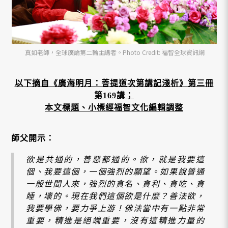
真如老師，全球廣論第二輪主講者。Photo Credit: 福智全球資訊網
以下摘自《
廣海明月：菩提道次第講記淺析
》第三冊
第169講；
本文標題、小標經福智文化編輯調整
師父開示：
欲是共通的，善惡都通的。欲，就是我要這
個、我要這個，一個強烈的願望。如果說普通
一般世間人來，強烈的貪名、貪利、貪吃、貪
睡，壞的。現在我們這個欲是什麼？善法欲，
我要學佛，要力爭上游！佛法當中有一點非常
重要，精進是絕端重要，沒有這精進力量的