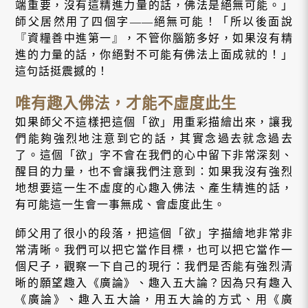
端重要，沒有這精進力量的話，佛法是絕無可能。」
師父居然用了四個字——絕無可能！「所以後面說
『資糧善中進第一』，不管你腦筋多好，如果沒有精
進的力量的話，你絕對不可能有佛法上面成就的！」
這句話挺震撼的！
唯有趣入佛法，才能不虛度此生
如果師父不這樣把這個「欲」用重彩描繪出來，讓我
們能夠強烈地注意到它的話，其實念過去就念過去
了。這個「欲」字不會在我們的心中留下非常深刻、
醒目的力量，也不會讓我們注意到：如果我沒有強烈
地想要這一生不虛度的心趣入佛法、產生精進的話，
有可能這一生會一事無成、會虛度此生。
師父用了很小的段落，把這個「欲」字描繪地非常非
常清晰。我們可以把它當作目標，也可以把它當作一
個尺子，觀察一下自己的現行：我們是否能有強烈清
晰的願望趣入《廣論》、趣入五大論？因為只有趣入
《廣論》、趣入五大論，用五大論的方式、用《廣