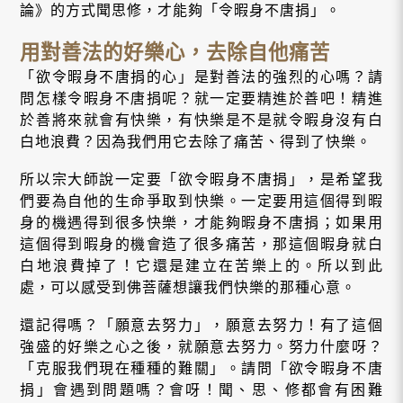
論》的方式聞思修，才能夠「令暇身不唐捐」。
用對善法的好樂心，去除自他痛苦
「欲令暇身不唐捐的心」是對善法的強烈的心嗎？請
問怎樣令暇身不唐捐呢？就一定要精進於善吧！精進
於善將來就會有快樂，有快樂是不是就令暇身沒有白
白地浪費？因為我們用它去除了痛苦、得到了快樂。
所以宗大師說一定要「欲令暇身不唐捐」，是希望我
們要為自他的生命爭取到快樂。一定要用這個得到暇
身的機遇得到很多快樂，才能夠暇身不唐捐；如果用
這個得到暇身的機會造了很多痛苦，那這個暇身就白
白地浪費掉了！它還是建立在苦樂上的。所以到此
處，可以感受到佛菩薩想讓我們快樂的那種心意。
還記得嗎？「願意去努力」，願意去努力！有了這個
強盛的好樂之心之後，就願意去努力。努力什麼呀？
「克服我們現在種種的難關」。請問「欲令暇身不唐
捐」會遇到問題嗎？會呀！聞、思、修都會有困難